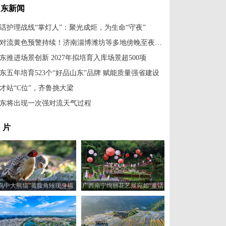
山东新闻
话护理战线“掌灯人”：聚光成炬，为生命“守夜”
强对流黄色预警持续！济南淄博潍坊等多地傍晚至夜间有雷雨冰雹
东推进场景创新 2027年拟培育入库场景超500项
东五年培育523个“好品山东”品牌 赋能质量强省建设
才站“C位”，齐鲁挑大梁
东将出现一次强对流天气过程
 片
“鸟中大熊猫”黄腹角雉现身福
广西南宁绚丽花艺展宛如“童话
建建瓯
世界”