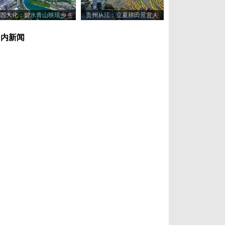
西大化：碧水青山映瑶乡 生
贵州从江：立夏梯田景宜人
态美景入画来
国内新闻