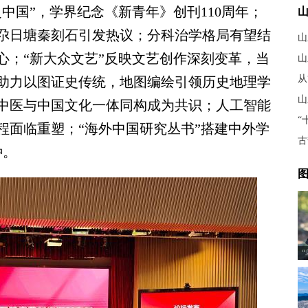
中国”，学界纪念《新青年》创刊110周年；
尕日塘秦刻石引发热议；分科治学格局有望结
山
心；“新大众文艺”反映文艺创作深刻变革，当
山
从
助力以图证史传统，地图编绘引领历史地理学
山
中医与中国文化一体同构成为共识；人工智能
“
程面临重塑；“海外中国研究丛书”搭建中外学
古
种。
图