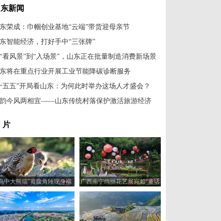
山东新闻
东荣成：巾帼创业基地“云端”带货迎母亲节
东智能经济，打好手中“三张牌”
“看风景”到“入场景”，山东正在批量制造消费新场景
东将在重点行业开展工业节能降碳诊断服务
十五五”开局看山东：为何此时举办这场人才盛会？
韵今风两相宜——山东传统村落保护激活旅游经济
 片
“鸟中大熊猫”黄腹角雉现身福
广西南宁绚丽花艺展宛如“童话
建建瓯
世界”