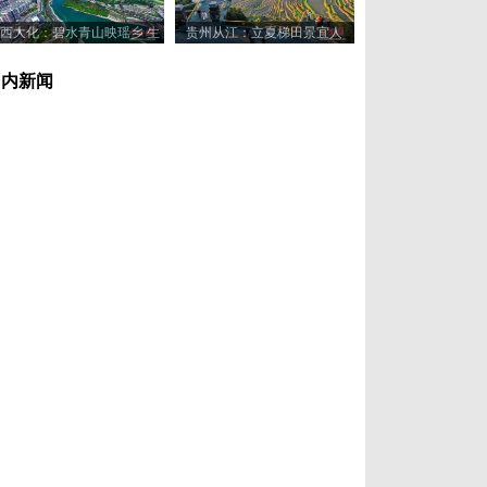
西大化：碧水青山映瑶乡 生
贵州从江：立夏梯田景宜人
态美景入画来
国内新闻