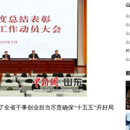
山
山
树
山
图
全省干事创业担当尽责确保“十五五”开好局
氛