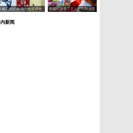
从藏品到文创 马文化在博物
西藏拉萨手工艺人赶制酥油花
馆“奔”向新岁
喜迎藏历新年
国内新闻