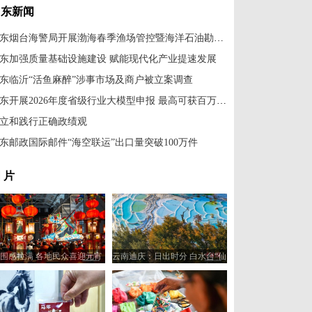
山东新闻
山东烟台海警局开展渤海春季渔场管控暨海洋石油勘探开发执法行动
东加强质量基础设施建设 赋能现代化产业提速发展
东临沂“活鱼麻醉”涉事市场及商户被立案调查
山东开展2026年度省级行业大模型申报 最高可获百万元奖补支持
立和践行正确政绩观
东邮政国际邮件“海空联运”出口量突破100万件
 片
围感拉满 各地民众喜迎元宵
云南迪庆：日出时分 白水台“仙
佳节
人遗田”染金边