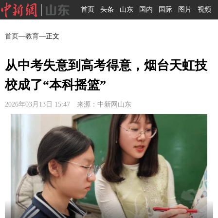
首页
头条
山东
国内
国际
图片
视频
首页
—
教育
—正文
从中考失意到高考得意，烟台天虹技
校成了“本科摇篮”
2026年03月13日 15:47 来源：中新网山东