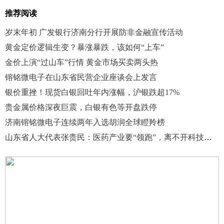
推荐阅读
岁末年初 广发银行济南分行开展防非金融宣传活动
黄金定价逻辑生变？暴涨暴跌，该如何“上车”
金价上演“过山车”行情 黄金市场买卖两头热
镕铭微电子在山东省民营企业座谈会上发言
银价重挫！现货白银回吐年内涨幅，沪银跌超17%
贵金属价格深夜巨震，白银有色等开盘跌停
济南镕铭微电子连续两年入选胡润全球瞪羚榜
山东省人大代表张贵民：医药产业要“领跑”，离不开科技创新这味良方