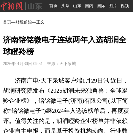
首页
头条
山东
国内
国际
图片
视频
首页
—
财经前沿
—正文
济南镕铭微电子连续两年入选胡润全
球瞪羚榜
2026年01月30日 09:51 来源：天下泉城
济南广电·天下泉城客户端1月29日讯 近日，
胡润研究院发布《2025胡润未来独角兽：全球瞪
羚企业榜》，镕铭微电子(济南)有限公司(以下简
称“镕铭微电子”)继2024年入选该榜单后，再度获
评。值得关注的是，胡润瞪羚企业榜单并非依赖
企业自主申报，而是基于投资机构动向、行业数