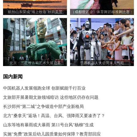
航拍山东荣成“海上牧场”秋耕美景
（成都世运会）体育舞蹈标准舞比赛：
23对选手赛场尽展舞姿
北京：三星堆古蜀艺术大展启幕
世界机器人大会周末人气旺
国内新闻
中国机器人发展领跑全球 创新赋能千行百业
文旅部开展暑期文旅领域暗访 这些地区仍存在问题
长沙郑州“第二城”之争锻造中部产业新格局
北方“桑拿天”返场！高温、台风、强降雨又要凑齐了？
山东等地有暴雨或大暴雨 第11号台风“杨柳”生成
实施“免费”政策后幼儿园质量如何保障？教育部回应