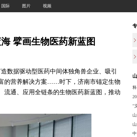
国际
图片
视频
蓝海 擘画生物医药新蓝图
打造数据驱动型医药中间体独角兽企业、吸引
富的营养解决方案……时下，济南市锚定生物
释
、流通、应用全链条的生物医药新蓝图，推动
2
“
山
山
中