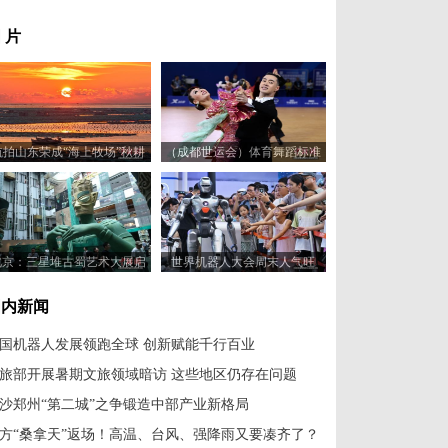
 片
航拍山东荣成“海上牧场”秋耕
（成都世运会）体育舞蹈标准
美景
舞比赛：23对选手赛场尽展舞
姿
北京：三星堆古蜀艺术大展启
世界机器人大会周末人气旺
幕
国内新闻
国机器人发展领跑全球 创新赋能千行百业
旅部开展暑期文旅领域暗访 这些地区仍存在问题
沙郑州“第二城”之争锻造中部产业新格局
方“桑拿天”返场！高温、台风、强降雨又要凑齐了？