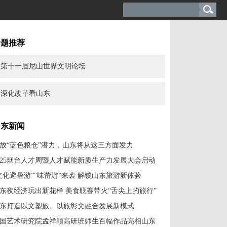
专题推荐
第十一届尼山世界文明论坛
深化改革看山东
山东新闻
放“蓝色粮仓”潜力，山东将从这三方面发力
025烟台人才周暨人才赋能新质生产力发展大会启动
文化避暑游”“味蕾游”来袭 解锁山东旅游新体验
东夜经济玩出新花样 美食联赛带火“舌尖上的旅行”
东打造以文塑旅、以旅彰文融合发展新模式
国艺术研究院孟祥顺高研班师生百幅作品亮相山东