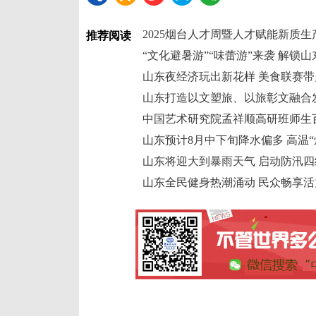
2025烟台人才周暨人才赋能新质
推荐阅读
“文化避暑游”“味蕾游”来袭 解锁
山东夜经济玩出新花样 美食联赛带
山东打造以文塑旅、以旅彰文融合
中国艺术研究院孟祥顺高研班师生
山东预计8月中下旬降水偏多 高温“
山东将迎大到暴雨天气 启动防汛
山东全民健身热潮涌动 民众畅享