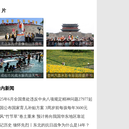
 片
台湾台东孔子圣像在山东曲阜
北京中轴线世界文化遗产标志
捐赠起运
碑揭幕
成都市民戏水躲高温天气
贵州六盘水百余亩花田盛开 引
游客赏花入画来
国内新闻
025年6月全国查处违反中央八项规定精神问题27977起
国公布国家育儿补贴方案 3周岁前每孩每年3600元
风“竹节草”卷土重来 预计将向我国华东地区靠近
记历史 缅怀先烈丨东北的抗日战争为什么是14年？