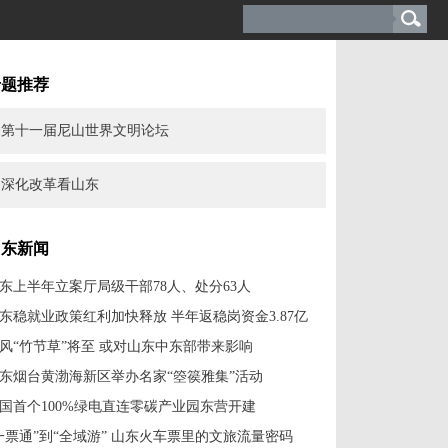
专题推荐
第十一届尼山世界文明论坛
深化改革看山东
山东新闻
东上半年立案厅局级干部78人、处分63人
东稳就业政策红利加快释放 半年返稳岗资金3.87亿
风“竹节草”将至 或对山东中东部带来影响
东烟台黄渤海新区举办名家“箜篌雅集”活动
国首个100%绿电直连零碳产业园东营开建
一票通”到“全域游” 山东火车票里的文旅流量密码