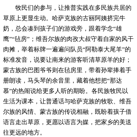
牧民们的参与，让推普实践在多民族共居的
草原上更显生动。哈萨克族的古丽阿姨挤完牛
奶，总会凑到孩子们的游戏旁，跟着学念“雄
鹰”“毡房”；维吾尔族的肉孜大叔守着自家的风干
肉摊，举着标牌一遍遍问队员“阿勒泰大尾羊”的
标准发音，说要让南来的游客听清草原羊的好；
蒙古族的巴图爷爷则在毡房里，带着孙辈捧着手
册朗读，马头琴的余音里，藏着他想把“那达
慕”的热闹说给更多人听的期盼。各民族牧民以
生活为课本，让普通话与哈萨克族的牧歌、维吾
尔族的风情、蒙古族的传说相融，既盼着孩子借
语言走出草原，更愿以语言为媒，把家乡的美送
往更远的地方。