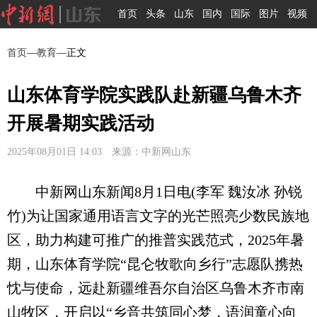
首页
头条
山东
国内
国际
图片
视频
首页
—
教育
—正文
山东体育学院实践队赴新疆乌鲁木齐
开展暑期实践活动
2025年08月01日 14:03 来源：中新网山东
中新网山东新闻8月1日电(李军 魏汝冰 孙锐
竹)为让国家通用语言文字的光芒照亮少数民族地
区，助力构建可推广的推普实践范式，2025年暑
期，山东体育学院“昆仑牧歌向乡行”志愿队携热
忱与使命，远赴新疆维吾尔自治区乌鲁木齐市南
山牧区，开启以“乡音共筑同心梦，语润童心向