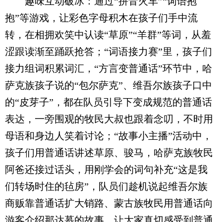
趣味互动破冰：通过“拼音火车”“词语抱
抱”等游戏，让彩色字母积木在孩子们手中流
转，在相拥欢笑中认读“草原”“羊群”等词，从羞
涩跟读渐至踊跃抢答；“词语接力赛”里，孩子们
接力组词积累词汇，“方言变普通话”环节中，哈
萨克族孩子说的“包尔萨克”、维吾尔族孩子口中
的“皮芽子”，都在队员引导下变成规范的普通话
表达，一旁围观的牧民大叔也跟着念叨，不时用
母语和身边人笑着讨论；“故事小主播”活动中，
孩子们用普通话讲述草原、骏马，哈萨克族牧民
阿爸还接过话头，用刚学会的词句补充“这是我
们转场时住的毡房”，队员们趁机说起维吾尔族
商贩靠普通话扩大销路、蒙古族牧民用普通话向
游客介绍那达慕的故事，让大家真切感受到普通