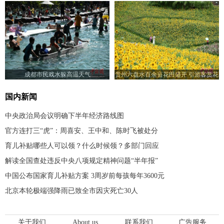
成都市民戏水躲高温天气
贵州六盘水百余亩花田盛开 引游客赏花
入画来
国内新闻
中央政治局会议明确下半年经济路线图
官方连打三“虎”：周喜安、王中和、陈时飞被处分
育儿补贴哪些人可以领？什么时候领？多部门回应
解读全国查处违反中央八项规定精神问题“半年报”
中国公布国家育儿补贴方案 3周岁前每孩每年3600元
北京本轮极端强降雨已致全市因灾死亡30人
关于我们
About us
联系我们
广告服务