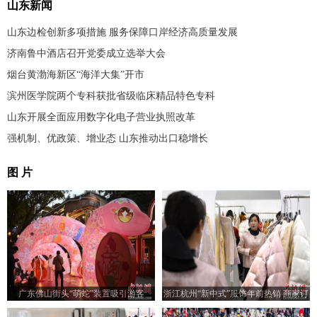
山东新闻
山东边检创新多项措施 服务保障口岸经济高质量发展
济南鲁中酒店召开党委成立选举大会
烟台黄渤海新区“海洋大集”开市
滨州医学院两个专科获批省级临床精品特色专科
山东开展全面应用数字化电子营业执照改革
强机制、优政策、增业态 山东推动出口稳增长
图 片
广东佛山街头“萌蛇”装置吸引游客
浙江杭州“新中式”服饰年前热销 商家订
单需排期