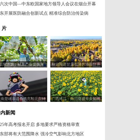
六次中国—中东欧国家地方领导人会议在烟台开幕
东开展医防融合创新试点 精准综合防治传染病
 片
山东沂源：林果产业促振兴
秋日闯进甘肃临泽的油画世界
云南楚雄非遗彝绣亮相北京钟
广西环江：向日葵盛开美如画
鼓楼
国内新闻
025年高考报名开启 多地要求严格资格审查
东部将有大范围降水 强冷空气影响北方地区