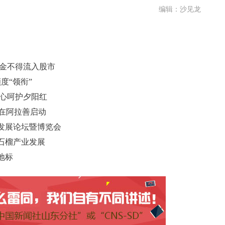
编辑：沙见龙
资金不得流入股市
度“领衔”
用心呵护夕阳红
牌在阿拉善启动
发展论坛暨博览会
石榴产业发展
地标