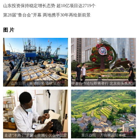
山东投资保持稳定增长态势 超10亿项目达2719个
第28届“鲁台会”开幕 两地携手30年再绘新前景
图 片
山东日照：开捕归来 渔获满仓
中非合作论坛即将举行 北京街头氛围浓
厚
走进“洋弟子”罗蒙：非洲小伙在中国爱
重庆酉阳：万亩梯田迎丰收