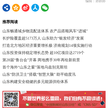
编辑：孙婷婷
推荐阅读
山东畅通城乡物流配送体系 农产品搭顺风车“进城”
长护险覆盖超5173万人 山东助力“银发经济”发展
打造北方地区经济重要增长极 济南规划14项实施行动
山东投资保持稳定增长态势 超10亿项目达2719个
第28届“鲁台会”开幕 两地携手30年再绘新前景
首个海外“山东之窗”落地乌兹别克斯坦
山东“防洪卫士”搭载“智慧大脑” 助平稳度汛
山东构建安全稳健的多元能源供给体系