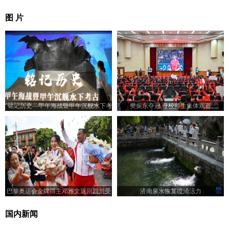
图 片
“铭记历史—甲午海战暨甲午沉舰水下考
樊振东夺冠 母校师生集体观赛
古展”在山东济南开展
巴黎奥运会金牌得主邓雅文返回四川受
济南泉水恢复喷涌活力
到热烈欢迎
国内新闻