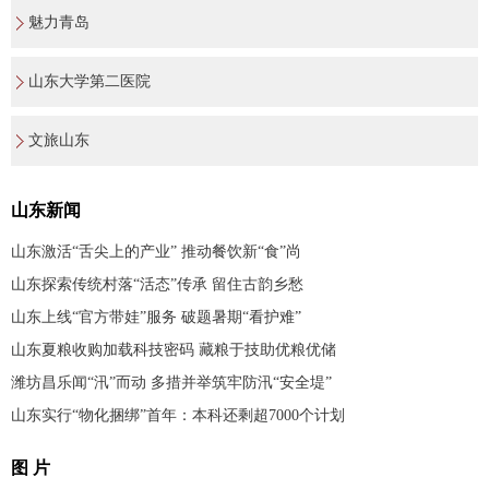
魅力青岛
山东大学第二医院
文旅山东
山东新闻
山东激活“舌尖上的产业” 推动餐饮新“食”尚
山东探索传统村落“活态”传承 留住古韵乡愁
山东上线“官方带娃”服务 破题暑期“看护难”
山东夏粮收购加载科技密码 藏粮于技助优粮优储
潍坊昌乐闻“汛”而动 多措并举筑牢防汛“安全堤”
山东实行“物化捆绑”首年：本科还剩超7000个计划
图 片