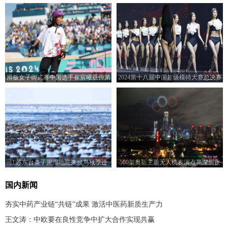
滑板女子街式赛中国选手崔宸曦获得第
2024第十八届中国超级模特大赛总决赛
四名
在上海举行
江苏东台条子泥湿地迎来候鸟秋季迁
500架奥运主题无人机表演点亮深圳夜
徙“先头部队”
空
国内新闻
夯实中药产业链“共链”成果 激活中医药新质生产力
王文涛：中欧要在良性竞争中扩大合作实现共赢