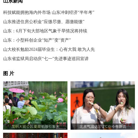
山东新闻
科技赋能拥抱海内外市场 山东冲刺经济“半年考”
山东推进住房公积金“应缴尽缴、愿缴能缴”
山东：6月下旬大部地区气象干旱情况将持续
山东：小型科创企业“知产”变“资产”
山大校长勉励2024届毕业生：心有大我 敢为人先
山东省监狱局启动庆“七一”先进事迹巡回宣讲
图 片
昆明大观公园夏荷初放引客来
北京气温达37.2℃创今年新高