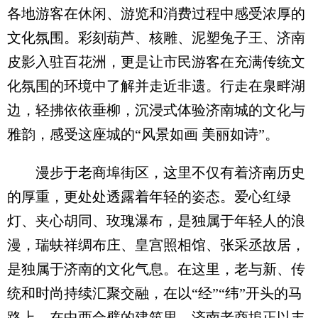
各地游客在休闲、游览和消费过程中感受浓厚的
文化氛围。彩刻葫芦、核雕、泥塑兔子王、济南
皮影入驻百花洲，更是让市民游客在充满传统文
化氛围的环境中了解并走近非遗。行走在泉畔湖
边，轻拂依依垂柳，沉浸式体验济南城的文化与
雅韵，感受这座城的“风景如画 美丽如诗”。
漫步于老商埠街区，这里不仅有着济南历史
的厚重，更处处透露着年轻的姿态。爱心红绿
灯、夹心胡同、玫瑰瀑布，是独属于年轻人的浪
漫，瑞蚨祥绸布庄、皇宫照相馆、张采丞故居，
是独属于济南的文化气息。在这里，老与新、传
统和时尚持续汇聚交融，在以“经”“纬”开头的马
路上、在中西合璧的建筑里，济南老商埠正以丰