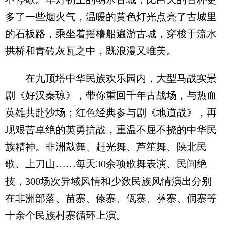
多了一些烟火气，温暖的黄色灯光点亮了古城里
的石板路，乘坐着摇橹船遍游古城，穿梭于流水
拱桥和青砖灰瓦之中，既浪漫又唯美。
在九顶塔中华民族欢乐园内，大型马战实景
剧《好汉秦琼》，带你重回千年古战场，与热血
英雄共赴沙场；红色经典参与剧《地道战》，再
现艰苦卓绝的英勇抗战，重温不屈不挠的中华民
族精神。非洲鼓舞、赶光舞、芦笙舞、陕北民
歌、上刀山……每天30余项歌舞表演、民间绝
技，300场次异域风情和少数民族风情演出分别
在非洲部落、苗寨、傣寨、佤寨、彝寨、侗寨等
十余个民族村寨循环上演。