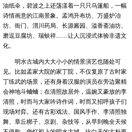
油纸伞，碧波之上还荡漾着一只只乌篷船，一幅
诗情画意的江南景象。孟鸿升布坊、万盛炉冶
坊、衙门、渭川药局、长源酱园、溢香斋油坊、
磨逗豆腐坊、瑞蚨祥……让人沉浸式体验非遗文
化。
明水古城内大大小小的情景演艺也随处可
见。比如孟家大院的家丁院，不仅复原了古时家
丁练武的场景，还有身着汉服的演员在旁边聚精
会神地斗蛐蛐；在清照故居外，温婉又豪放的李
清照，时而与大家吟诗作词，时而又招呼孩子们
现场对弈。还有古彩戏法、国风手作、李清照独
舞、章丘梆子、京剧、杂技等，从早到晚全天候
不停歇。华灯初上的明水古城，比白天的古朴更