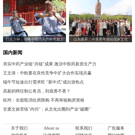
行走少林，领略中国功夫的世界魅力
山东曲阜：中美青年感知儒家文化
国内新闻
夯实中药产业链“共链”成果 激活中医药新质生产力
王文涛：中欧要在良性竞争中扩大合作实现共赢
端午节短途出行需求旺 “新中式”成出游热点
高薪的聘任制公务员，到底香不香？
杭州：全面取消住房限购 不再审核购房资格
甘肃文旅苦练“内功”：从文化出圈到产业“破圈”
关于我们
About us
联系我们
广告服务