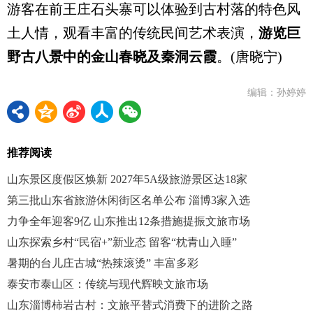
游客在前王庄石头寨可以体验到古村落的特色风
土人情，观看丰富的传统民间艺术表演，
游览巨
野古八景中的金山春晓及秦洞云霞
。(唐晓宁)
编辑：孙婷婷
推荐阅读
山东景区度假区焕新 2027年5A级旅游景区达18家
第三批山东省旅游休闲街区名单公布 淄博3家入选
力争全年迎客9亿 山东推出12条措施提振文旅市场
山东探索乡村“民宿+”新业态 留客“枕青山入睡”
暑期的台儿庄古城“热辣滚烫” 丰富多彩
泰安市泰山区：传统与现代辉映文旅市场
山东淄博柿岩古村：文旅平替式消费下的进阶之路