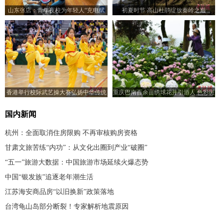
山东张店：青年夜校为年轻人“充电赋
初夏时节 高山杜鹃绽放秦岭之巅
能”
香港举行校际武艺操大赛弘扬中华传统
重庆巴南百余亩绣球花开引游人 色彩斑
文化
斓似油画
国内新闻
杭州：全面取消住房限购 不再审核购房资格
甘肃文旅苦练“内功”：从文化出圈到产业“破圈”
“五一”旅游大数据：中国旅游市场延续火爆态势
中国“银发族”追逐老年潮生活
江苏海安商品房“以旧换新”政策落地
台湾龟山岛部分断裂！专家解析地震原因