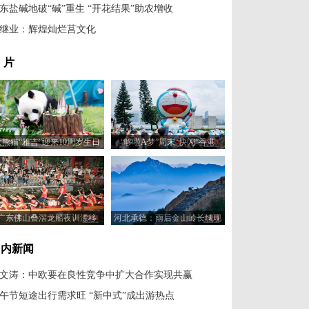
东盐碱地破“碱”重生 “开花结果”助农增收
继业：辉煌灿烂莒文化
 片
大熊猫“雅吉”迎来10周岁生日
“哆啦A梦”周末“快闪”香港
广东佛山叠滘龙船夜训漂移
河北承德：雨后金山岭长城现
云海景观
国内新闻
文涛：中欧要在良性竞争中扩大合作实现共赢
午节短途出行需求旺 “新中式”成出游热点