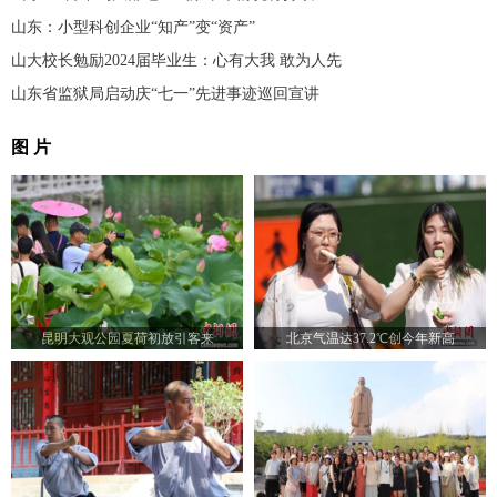
山东：小型科创企业“知产”变“资产”
山大校长勉励2024届毕业生：心有大我 敢为人先
山东省监狱局启动庆“七一”先进事迹巡回宣讲
图 片
昆明大观公园夏荷初放引客来
北京气温达37.2℃创今年新高