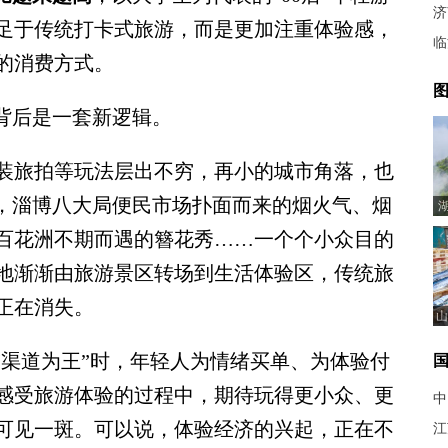
济
足于传统打卡式旅游，而是更加注重体验感，
临
的消费方式。
图
背后是一套新逻辑。
旅拍等玩法层出不穷，再小的城市角落，也
期，淄博八大局便民市场扑面而来的烟火气、烟
百花洲不期而遇的簪花秀……一个个小众目的
地渐渐由旅游景区转场到生活体验区，传统旅
正在消失。
山
渠道为王”时，年轻人为情绪买单、为体验付
感受旅游体验的过程中，期待玩得更小众、更
中
可见一斑。可以说，体验经济的兴起，正在不
江