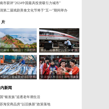
南市获评“2024中国最具投资吸引力城市”
清第二届戏剧美食文化节将于“五一”期间举办
 片
湖北麻城：龟峰山十万亩杜鹃
重庆：检修养护列车 保障“五
云端竞艳
一”假期安全运行
东烟台：春鲅鱼走俏市场 民
“北京地区考古出土服饰形象复
众“抢鲜”
原动态展示”亮相什刹海
国内新闻
国“银发族”追逐老年潮生活
苏海安商品房“以旧换新”政策落地