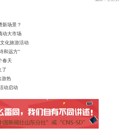
费新场景？
撬动大市场
项文化旅游活动
诗和远方”
个春天
火了
出游热
题活动启动