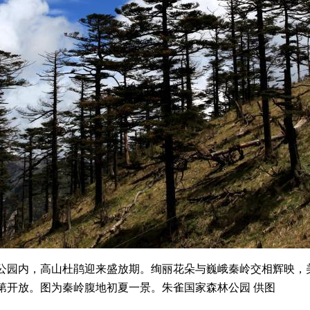
园内，高山杜鹃迎来盛放期。绚丽花朵与巍峨秦岭交相辉映，
次第开放。图为秦岭腹地初夏一景。朱雀国家森林公园 供图