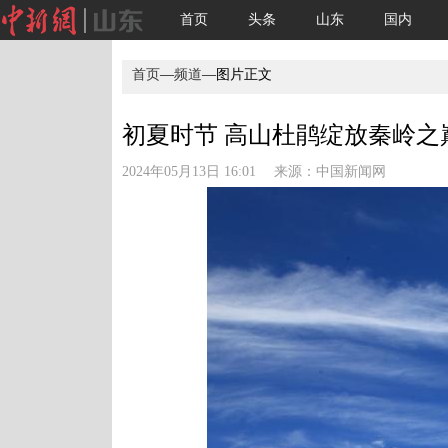
首页
头条
山东
国内
首页
—
频道
—图片正文
初夏时节 高山杜鹃绽放秦岭之
2024年05月13日 16:01 来源：
中国新闻网