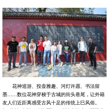
花神巡游、投壶雅趣、河灯许愿、书法留
墨……数位花神穿梭于古城的街头巷尾，让外籍
友人们近距离感受古风十足的传统上巳风俗。