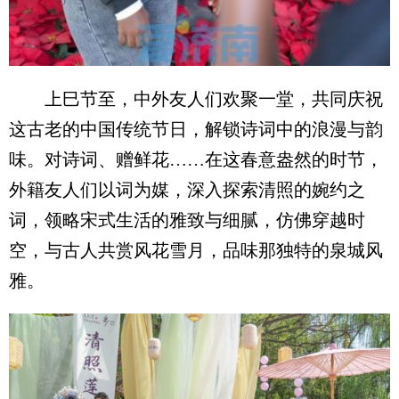
上巳节至，中外友人们欢聚一堂，共同庆祝
这古老的中国传统节日，解锁诗词中的浪漫与韵
味。对诗词、赠鲜花……在这春意盎然的时节，
外籍友人们以词为媒，深入探索清照的婉约之
词，领略宋式生活的雅致与细腻，仿佛穿越时
空，与古人共赏风花雪月，品味那独特的泉城风
雅。