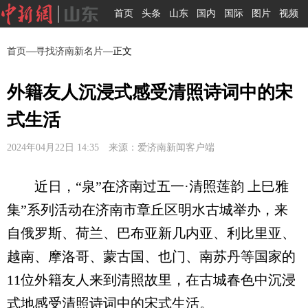
首页
头条
山东
国内
国际
图片
视频
首页
—
寻找济南新名片
—正文
外籍友人沉浸式感受清照诗词中的宋
式生活
2024年04月22日 14:35 来源：爱济南新闻客户端
近日，“泉”在济南过五一·清照莲韵 上巳雅
集”系列活动在济南市章丘区明水古城举办，来
自俄罗斯、荷兰、巴布亚新几内亚、利比里亚、
越南、摩洛哥、蒙古国、也门、南苏丹等国家的
11位外籍友人来到清照故里，在古城春色中沉浸
式地感受清照诗词中的宋式生活。