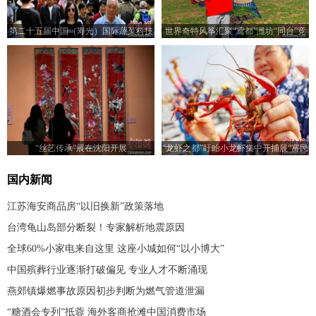
第二十五届中国（寿光）国际蔬菜科技
世界奇特风筝汇聚“鸢都”潍坊“同台”竞
博览会开幕
技
“丝艺传承”展在沈阳开展
“龙虾之都”盱眙小龙虾集中开捕展“富民
画卷”
国内新闻
江苏海安商品房“以旧换新”政策落地
台湾龟山岛部分断裂！专家解析地震原因
全球60%小家电来自这里 这座小城如何“以小博大”
中国殡葬行业逐渐打破偏见 专业人才不断涌现
燕郊镇爆燃事故原因初步判断为燃气管道泄漏
“糖酒会专列”抵蓉 海外客商抢滩中国消费市场