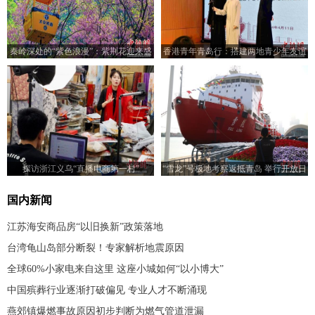
秦岭深处的“紫色浪漫”：紫荆花迎来盛
香港青年青岛行：搭建两地青少年友谊
放期
桥梁
探访浙江义乌“直播电商第一村”
“雪龙”号极地考察返抵青岛 举行开放日
活动
国内新闻
江苏海安商品房“以旧换新”政策落地
台湾龟山岛部分断裂！专家解析地震原因
全球60%小家电来自这里 这座小城如何“以小博大”
中国殡葬行业逐渐打破偏见 专业人才不断涌现
燕郊镇爆燃事故原因初步判断为燃气管道泄漏