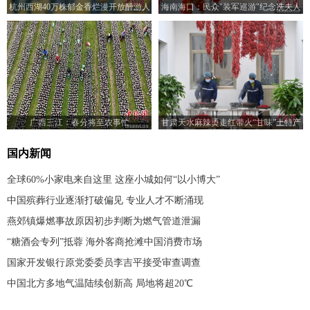
杭州西湖40万株郁金香烂漫开放醉游人
海南海口：民众"装军巡游"纪念冼夫人
广西三江：春分将至农事忙
甘肃天水麻辣烫走红带火“甘味”土特产
国内新闻
全球60%小家电来自这里 这座小城如何“以小博大”
中国殡葬行业逐渐打破偏见 专业人才不断涌现
燕郊镇爆燃事故原因初步判断为燃气管道泄漏
“糖酒会专列”抵蓉 海外客商抢滩中国消费市场
国家开发银行原党委委员李吉平接受审查调查
中国北方多地气温陆续创新高 局地将超20℃