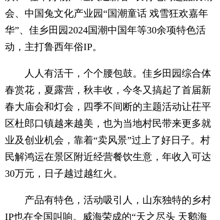
会、中国兔文化产业园“国潮童话 戏雪狂欢嘉年
华”、佳乡田园2024国潮中国年等30余项特色活
动，主打鲁西年俗IP。
人人有活干，个个腰包鼓。佳乡田园综合体
春赏花，夏露营，秋丰收，今冬又搞起了首届新
春大庙会和灯会，四季不间断的主题活动让茌平
区杜郎口镇越来越美，也为当地村民带来更多就
业及创业机会，靠着“卖风景”过上了好日子。村
民解鸿运在景区附近经营餐饮生意，年收入可达
30万元，日子越过越红火。
产品有特色，活动吸引人，山东独特的乡村
IP也在全国叫响。威海荣成的“天之尽头 天鹅海