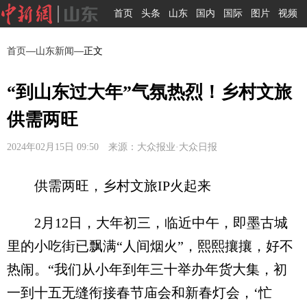
首页
头条
山东
国内
国际
图片
视频
首页
—
山东新闻
—正文
“到山东过大年”气氛热烈！乡村文旅
供需两旺
2024年02月15日 09:50 来源：大众报业·大众日报
供需两旺，乡村文旅IP火起来
2月12日，大年初三，临近中午，即墨古城
里的小吃街已飘满“人间烟火”，熙熙攘攘，好不
热闹。“我们从小年到年三十举办年货大集，初
一到十五无缝衔接春节庙会和新春灯会，‘忙