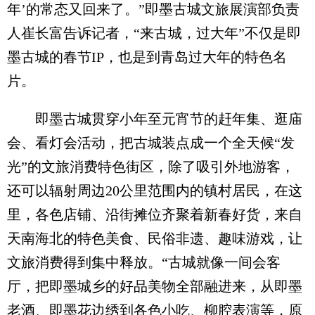
年’的常态又回来了。”即墨古城文旅展演部负责
人崔长富告诉记者，“来古城，过大年”不仅是即
墨古城的春节IP，也是到青岛过大年的特色名
片。
即墨古城贯穿小年至元宵节的赶年集、逛庙
会、看灯会活动，把古城装点成一个全天候“发
光”的文旅消费特色街区，除了吸引外地游客，
还可以辐射周边20公里范围内的镇村居民，在这
里，各色店铺、沿街摊位齐聚着新春好货，来自
天南海北的特色美食、民俗非遗、趣味游戏，让
文旅消费得到集中释放。“古城就像一间会客
厅，把即墨城乡的好品美物全部融进来，从即墨
老酒、即墨花边绣到各色小吃、柳腔表演等，原