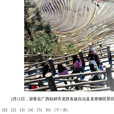
2月11日，游客在广西桂林市龙胜各族自治县龙脊梯田景区
[1]
[2]
[3]
[4]
[5]
[6]
[下一页]