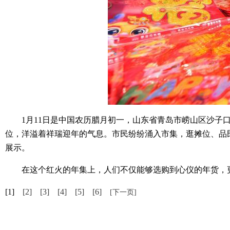
1月11日是中国农历腊月初一，山东省青岛市崂山区沙子口
位，洋溢着祥瑞迎年的气息。市民纷纷涌入市集，逛摊位、品
展示。
在这个红火的年集上，人们不仅能够选购到心仪的年货，更
[1]
[2]
[3]
[4]
[5]
[6]
[下一页]