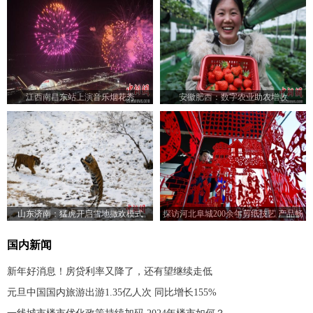
江西南昌东站上演音乐烟花秀
安徽肥西：数字农业助农增收
山东济南：猛虎开启雪地撒欢模式
探访河北阜城200余年剪纸技艺 产品畅
销海内外
国内新闻
新年好消息！房贷利率又降了，还有望继续走低
元旦中国国内旅游出游1.35亿人次 同比增长155%