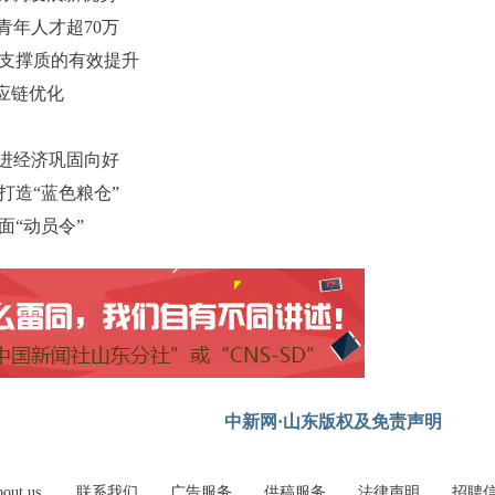
青年人才超70万
长支撑质的有效提升
应链优化
促进经济巩固向好
打造“蓝色粮仓”
面“动员令”
中新网·山东版权及免责声明
out us
联系我们
广告服务
供稿服务
法律声明
招聘