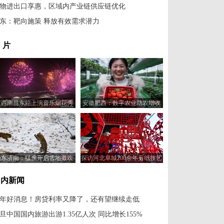
物进出口享惠，区域内产业链供应链优化
东：靶向施策 释放有效需求潜力
 片
江西南昌东站上演音乐烟花秀
安徽肥西：数字农业助农增收
山东济南：猛虎开启雪地撒欢
探访河北阜城200余年剪纸技艺
模式
产品畅销海内外
国内新闻
年好消息！房贷利率又降了，还有望继续走低
旦中国国内旅游出游1.35亿人次 同比增长155%