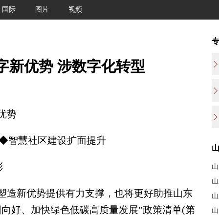
国际
图片
视频
字新优势 涉数字化转型
优势
◆智慧社区建设扩面提升
彤
山
山
造新优势提供有力支撑，也将更好助推山东
山
巩固向好、加快绿色低碳高质量发展”政策清单(第
山