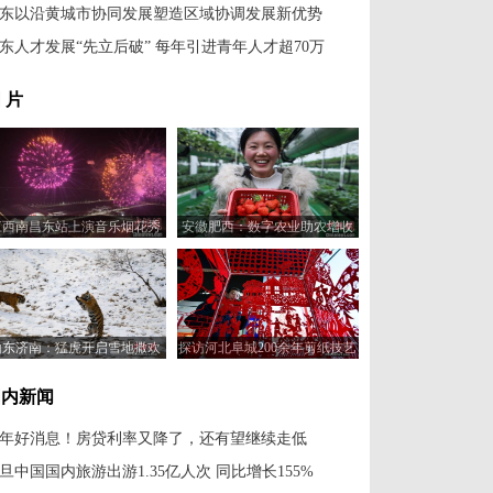
东以沿黄城市协同发展塑造区域协调发展新优势
东人才发展“先立后破” 每年引进青年人才超70万
 片
江西南昌东站上演音乐烟花秀
安徽肥西：数字农业助农增收
山东济南：猛虎开启雪地撒欢
探访河北阜城200余年剪纸技艺
模式
产品畅销海内外
国内新闻
年好消息！房贷利率又降了，还有望继续走低
旦中国国内旅游出游1.35亿人次 同比增长155%