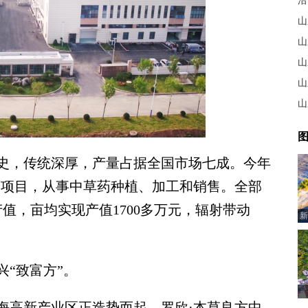
沿
山
山
山
山
图
史，传统深厚，产量占据全国市场七成。今年
药项目，从事中草药种植、加工和销售。全部
产值，亩均实现产值1700多万元，辐射带动
新
“致富方”。
高新产业区正造势而起。罗欣·本草良方中