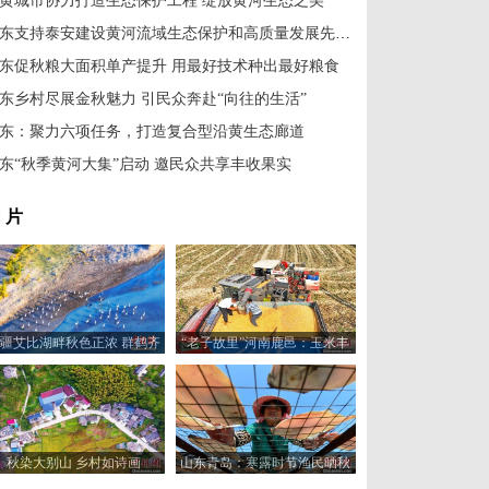
黄城市协力打造生态保护工程 绽放黄河生态之美
山东支持泰安建设黄河流域生态保护和高质量发展先行区
东促秋粮大面积单产提升 用最好技术种出最好粮食
东乡村尽展金秋魅力 引民众奔赴“向往的生活”
东：聚力六项任务，打造复合型沿黄生态廊道
东“秋季黄河大集”启动 邀民众共享丰收果实
 片
疆艾比湖畔秋色正浓 群鹤齐
“老子故里”河南鹿邑：玉米丰
飞
收“金”满仓
秋染大别山 乡村如诗画
山东青岛：寒露时节渔民晒秋
忙