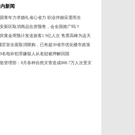
国内新闻
国青年力求婚礼省心省力 职业伴娘应需而生
安新区取消商品住房预售，会全国推广吗？
庆黄金周预计发送旅客1.9亿人次 售票高峰为这天
城官宣全面取消限购，已有超30省市优化楼市政策
79名电诈犯罪嫌疑人从老挝被押解回国
急管理部：8月各种自然灾害造成888.7万人次受灾