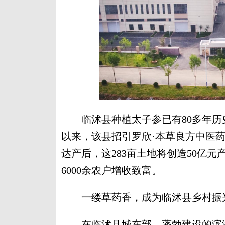
临沭县种植太子参已有80多年历
以来，该县招引罗欣·本草良方中医
达产后，这283亩土地将创造50亿元
6000余农户增收致富。
一缕草药香，成为临沭县乡村振兴
在临沭县城东部，蓬勃建设的滨海