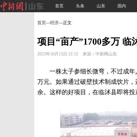
首页
头条
山东
国内
首页
—
经济
—正文
项目“亩产”1700多万 
2023年10月15日 21:52 来源：中新网山东
一株太子参细长微弯，不过成年人手
万元。如果通过破壁技术制成饮片，
余。这样的好项目，在临沭县即将投