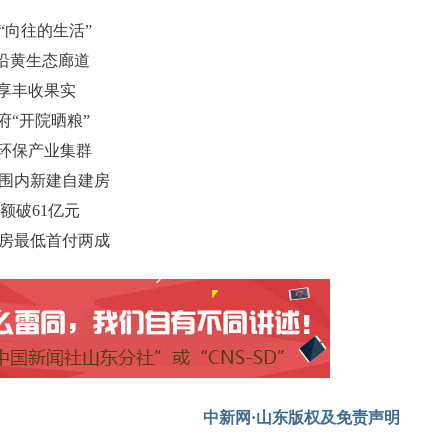
“向往的生活”
沿黄生态廊道
共享丰收果实
府“开院晒粮”
能环保产业集群
范围内新建自建房
额破61亿元
套房最低首付两成
中新网·山东版权及免责声明