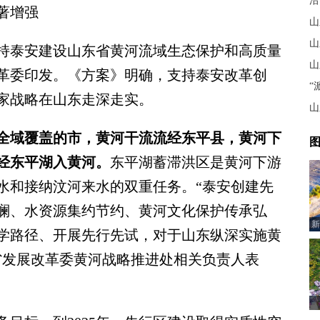
沿
著增强
山
山
泰安建设山东省黄河流域生态保护和高质量
山
革委印发。《方案》明确，支持泰安改革创
“
家战略在山东走深走实。
山
全域覆盖的市，黄河干流流经东平县，黄河下
图
经东平湖入黄河。
东平湖蓄滞洪区是黄河下游
水和接纳汶河来水的双重任务。“泰安创建先
澜、水资源集约节约、黄河文化保护传承弘
新
学路径、开展先行先试，对于山东纵深实施黄
省发展改革委黄河战略推进处相关负责人表