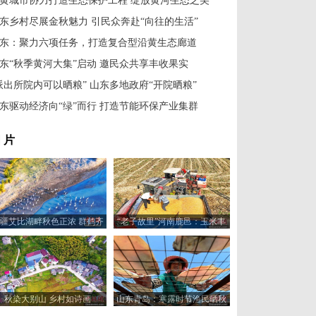
黄城市协力打造生态保护工程 绽放黄河生态之美
东乡村尽展金秋魅力 引民众奔赴“向往的生活”
东：聚力六项任务，打造复合型沿黄生态廊道
东“秋季黄河大集”启动 邀民众共享丰收果实
派出所院内可以晒粮” 山东多地政府“开院晒粮”
东驱动经济向“绿”而行 打造节能环保产业集群
 片
疆艾比湖畔秋色正浓 群鹤齐
“老子故里”河南鹿邑：玉米丰
飞
收“金”满仓
秋染大别山 乡村如诗画
山东青岛：寒露时节渔民晒秋
忙