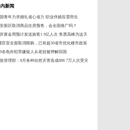
国内新闻
国青年力求婚礼省心省力 职业伴娘应需而生
安新区取消商品住房预售，会全国推广吗？
庆黄金周预计发送旅客1.9亿人次 售票高峰为这天
城官宣全面取消限购，已有超30省市优化楼市政策
79名电诈犯罪嫌疑人从老挝被押解回国
急管理部：8月各种自然灾害造成888.7万人次受灾