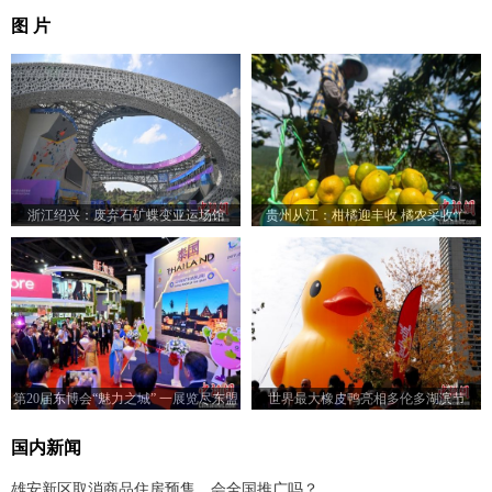
图 片
浙江绍兴：废弃石矿蝶变亚运场馆
贵州从江：柑橘迎丰收 橘农采收忙
第20届东博会“魅力之城” 一展览尽东盟
世界最大橡皮鸭亮相多伦多湖滨节
风情
国内新闻
雄安新区取消商品住房预售，会全国推广吗？