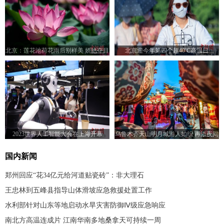
北京：莲花池荷花雨后别样美 娇艳夺目
北京迎今年第四个超40℃高温日
迎“小暑”
2023世界人工智能大会在上海开幕
乌鲁木齐天山明月城游人如织 再添夜间
文旅新地标
国内新闻
郑州回应“花34亿元给河道贴瓷砖”：非大理石
王忠林到五峰县指导山体滑坡应急救援处置工作
水利部针对山东等地启动水旱灾害防御Ⅳ级应急响应
南北方高温连成片 江南华南多地桑拿天可持续一周