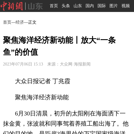
首页
头条
山东
国内
国际
图片
视频
首页
—
经济
—正文
聚焦海洋经济新动能丨放大“一条
鱼”的价值
2023年07月06日 15:13 来源：大众网·海报新闻
大众日报记者 丁兆霞
聚焦海洋经济新动能
6月30日清晨，初升的太阳刚在海面洒下一
抹金黄，张波就和同事驾着养殖工船出海了。他
们的目的地，是距岸3海里处的万宝国家级海洋