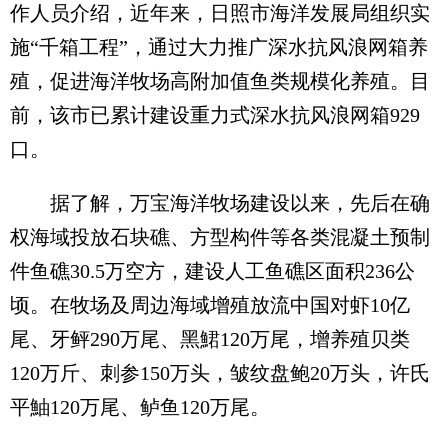
作人员介绍，近年来，日照市海洋发展局组织实
施“千箱工程”，通过大力推广深水抗风浪网箱养
殖，促进海洋牧场高附加值鱼类规模化养殖。目
前，该市已累计建设重力式深水抗风浪网箱929
口。
据了解，万宝海洋牧场建设以来，先后在确
权海域投放石块礁、方型构件等各类混凝土预制
件鱼礁30.5万空方，建设人工鱼礁区面积236公
顷。在牧场及周边海域增殖放流中国对虾10亿
尾、牙鲆290万尾、黑鮶120万尾，增养殖贝类
120万斤、刺参150万头，皱纹盘鲍20万头，许氏
平鮋120万尾、鲈鱼120万尾。