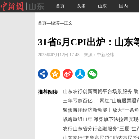
首页
头条
山东
国内
首页
—
经济
—正文
31省6月CPI出炉：山
2023年07月12日 17:48 来源：中新经纬
山东农行创新商贸平台场景服务 
推荐阅读
三年亏超百亿，“网红”山航股票退
聚焦海洋经济新动能丨放大“一条鱼
战略重组11年 潍柴旗下法拉帝实
农行山东省分行金融服务“三夏”生
山东农行“齐鲁富民贷” 助农富民