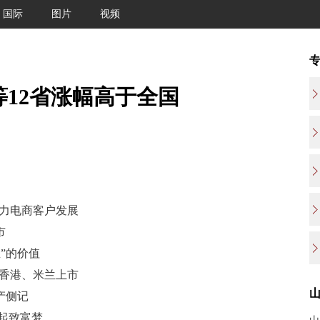
国际
图片
视频
东等12省涨幅高于全国
助力电商客户发展
市
”的价值
现香港、米兰上市
产侧记
托起致富梦