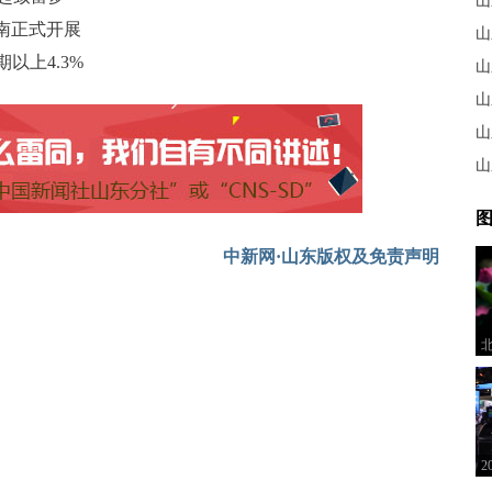
山
济南正式开展
山
期以上4.3%
山
山
山
山
图
中新网·山东版权及免责声明