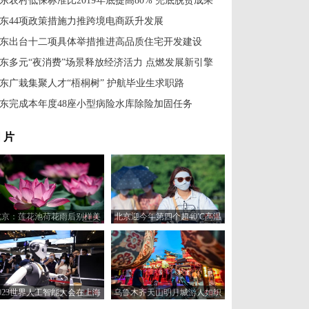
东农村低保标准比2019年底提高80% 兜底脱贫成果
东44项政策措施力推跨境电商跃升发展
东出台十二项具体举措推进高品质住宅开发建设
东多元“夜消费”场景释放经济活力 点燃发展新引擎
东广栽集聚人才“梧桐树” 护航毕业生求职路
东完成本年度48座小型病险水库除险加固任务
 片
北京：莲花池荷花雨后别样美
北京迎今年第四个超40℃高温
娇艳夺目迎“小暑”
日
2023世界人工智能大会在上海
乌鲁木齐天山明月城游人如织
开幕
再添夜间文旅新地标