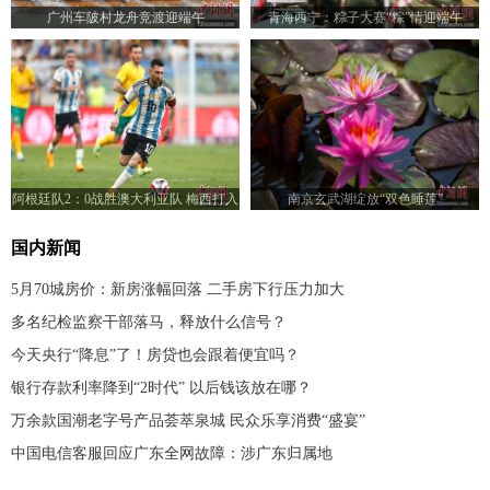
广州车陂村龙舟竞渡迎端午
青海西宁：粽子大赛“粽”情迎端午
阿根廷队2：0战胜澳大利亚队 梅西打入
南京玄武湖绽放“双色睡莲”
职业生涯最快进球
国内新闻
5月70城房价：新房涨幅回落 二手房下行压力加大
多名纪检监察干部落马，释放什么信号？
今天央行“降息”了！房贷也会跟着便宜吗？
银行存款利率降到“2时代” 以后钱该放在哪？
万余款国潮老字号产品荟萃泉城 民众乐享消费“盛宴”
中国电信客服回应广东全网故障：涉广东归属地