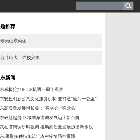
专题推荐
最美山东药企
百廿山大，强校兴国
山东新闻
东积极抢抓RCEP机遇一周年观察
山东安丘创新公共文化服务机制 变打通“最后一公里”为“服务零距离”
东高质量发展增长极：“强省会”“强龙头”
东破题起势 区域陆海协调发展迈上新台阶
武在济南调研时强调 推动高质量发展迈出新步伐
东:采取多种措施筑牢农村疫情防控屏障