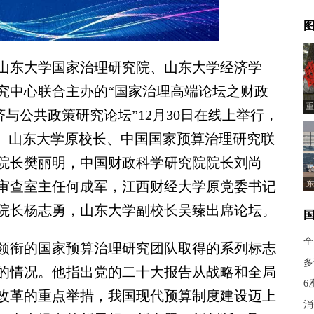
图
东大学国家治理研究院、山东大学经济学
究中心联合主办的“国家治理高端论坛之财政
重
经济与公共政策研究论坛”12月30日在线上举行，
”。山东大学原校长、中国国家预算治理研究联
院长樊丽明，中国财政科学研究院院长刘尚
审查室主任何成军，江西财经大学原党委书记
东
证
院长杨志勇，山东大学副校长吴臻出席论坛。
全
衔的国家预算治理研究团队取得的系列标志
多
的情况。他指出党的二十大报告从战略和全局
6
改革的重点举措，我国现代预算制度建设迈上
消