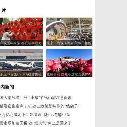
 片
庆校园年味浓 春联福字送万
北京：商场人流回升 节日氛围
家
浓厚
航全球首架C919飞机密集验
免费参观 西藏布达拉宫及罗布
飞行 还将前往青岛、武汉等
林卡今起恢复开放
地
国内新闻
国大部气温回升 “小寒”节气仍需注意保暖
部委密集发声 2023这些政策影响你的“钱袋子”
座万亿之城定下GDP增速目标：均超5.5%
费市场加速回暖 这“烟火气”何止是回来了