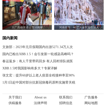
京广高铁开通运营10周年
河南焦作：峭壁冰瀑景观引游人
国内新闻
文旅部：2023年元旦假期国内出游5271.34万人次
国内已检出XBB.1.5！会引发新一轮感染高峰吗？
春运返乡：有人千里带药回乡 有人回村排队就医
XBB.1.5对我国影响有多大？专家详解
张文宏：提升60岁以上老人疫苗全程接种率至90%
1月1日起中国对部分抗新冠病毒药原料实施零关税
关于我们
About us
联系我们
广告服务
供稿服务
法律声明
招聘信息
网站地图