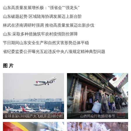
山东高质量发展增长极：“强省会”“强龙头”
山东破题起势 区域陆海协调发展迈上新台阶
林武在济南调研时强调 推动高质量发展迈出新步伐
山东:采取多种措施筑牢农村疫情防控屏障
节日期间山东安全生产和自然灾害形势总体平稳
省纪委监委公开曝光五起违反中央八项规定精神典型问题
图 片
全球首架C919国产大飞机开启100小时
山西民众打散醋迎春节
验证飞行