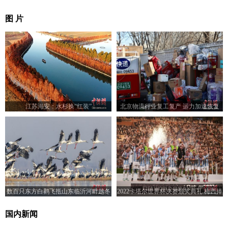
图 片
江苏海安：水杉换“红装”
北京物流行业复工复产 运力加速恢复
数百只东方白鹳飞抵山东临沂河畔越冬
2022卡塔尔世界杯决赛颁奖典礼 梅西捧
起大力神杯
国内新闻