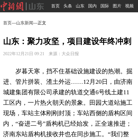
首页
头条
山东
国内
国际
图片
视频
首页
—
山东新闻
—正文
山东：聚力攻坚，项目建设年终冲刺
2022年12月21日 09:21 来源：大众日报
岁暮天寒，挡不住基础设施建设的热潮。掘
进、管片拼装、渣土外运……12月20日，由济南
城建集团有限公司承建的轨道交通6号线土建11
工区内，一片热火朝天的景象。田园大道站施工
现场，车站主体刚刚封顶；车站西侧的盾构区间
内，“奋进二号”盾构机已经始发，正全速推进；
济南东站盾构机接收井也在同步施工。“我们整