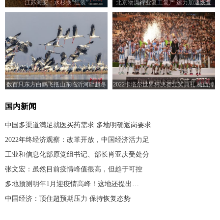
江苏海安：水杉换“红装”
北京物流行业复工复产 运力加速恢复
数百只东方白鹳飞抵山东临沂河畔越冬
2022卡塔尔世界杯决赛颁奖典礼 梅西捧
起大力神杯
国内新闻
中国多渠道满足就医买药需求 多地明确返岗要求
2022年终经济观察：改革开放，中国经济活力足
工业和信息化部原党组书记、部长肖亚庆受处分
张文宏：虽然目前疫情峰值很高，但趋于可控
多地预测明年1月迎疫情高峰！这地还提出…
中国经济：顶住超预期压力 保持恢复态势