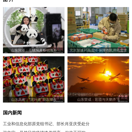
山东菏泽：毛绒玩具畅销海外
北京加速药品流转 保障市民用药需求
山东高密：“泥叫虎”助农增收
山东荣成：彩霞与天鹅齐飞
国内新闻
工业和信息化部原党组书记、部长肖亚庆受处分