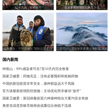
山东荣成：晾晒鱼干
北京多家商场陆续恢复营业
山东青岛：守护湿地迎“国际志愿者日”
江西武功山雪后银装素裹云海翻涌 宛若
水墨画卷
国内新闻
钟南山：99%感染者可在7至10天内完全恢复
国家卫健委：药物充足，没有必要囤积和抢购药物
中国的新冠疫苗非常安全，接种获益远大于风险
官方谈最新疫情防控措施：主动优化而非被动“放开”
国家卫健委：新冠病毒疫苗六种接种组合方案均安全有效
奥密克戎变异株导致肺炎或重症比例低于流感