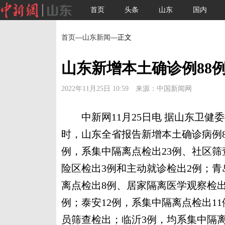
首页
头条
山东
国内
首页
—
山东新闻
—正文
山东新增本土确诊例88例
2022年11月25日 10:59 来源：中国新闻网
中新网11月25日电 据山东卫健委微信
时，山东全省报告新增本土确诊病例81
例，系集中隔离点检出23例、社区筛
险区检出3例和主动就诊检出2例；青岛
离点检出8例、居家隔离医学观察检出
例；泰安12例，系集中隔离点检出1
员筛查检出；临沂3例，均系集中隔