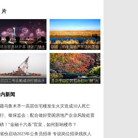
 片
塔尔世界杯开幕 球迷广场上
新疆：初冬湿地芦苇荡风景如
演烟花灯光秀
画
长江口二号古船成功打捞出水
青岛中山公园初冬红叶“醉”人
国内新闻
疆乌鲁木齐一高层住宅楼发生火灾造成10人死亡
行、银保监会：配合做好受困房地产企业风险处置
磅！“金融十六条”官宣，如何影响楼市？
省份启动2023年公务员招录 专设岗位招录残疾人