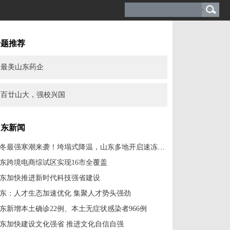
专题推荐
最美山东药企
百廿山大，强校兴国
山东新闻
今冬最强寒潮来袭！垮塌式降温，山东多地开启速冻模式
东跨境电商综试区实现16市全覆盖
东加快推进新时代科技强省建设
东：人才生态加速优化 集聚人才势头强劲
东新增本土确诊22例、本土无症状感染者966例
东加快建设文化强省 推进文化自信自强