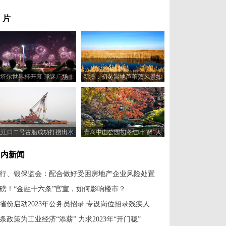
 片
塔尔世界杯开幕 球迷广场上
新疆：初冬湿地芦苇荡风景如
演烟花灯光秀
画
长江口二号古船成功打捞出水
青岛中山公园初冬红叶“醉”人
国内新闻
行、银保监会：配合做好受困房地产企业风险处置
磅！“金融十六条”官宣，如何影响楼市？
省份启动2023年公务员招录 专设岗位招录残疾人
7条政策为工业经济“添薪” 力求2023年“开门稳”