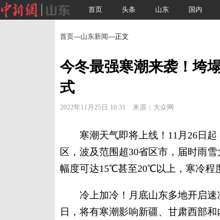
首页
头条
山东
国内
首页
—
山东新闻
—正文
今冬最强寒潮来袭！垮
式
2022年11月25日 10:31 来源：大众网
寒潮天气即将上线！11月26日起
区，波及范围超30省区市，届时雨
幅度可达15℃甚至20℃以上，寒冷
冷上加冷！月底山东多地开启速冻模
日，将有寒潮影响新疆、甘肃西部和内