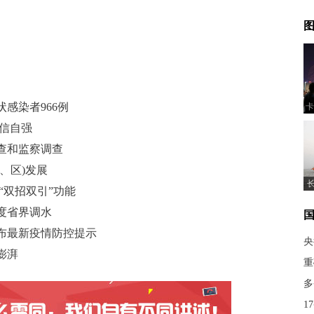
图
感染者966例
卡
信自强
查和监察调查
、区)发展
“双招双引”功能
度省界调水
布最新疫情防控提示
央
澎湃
重
多
1