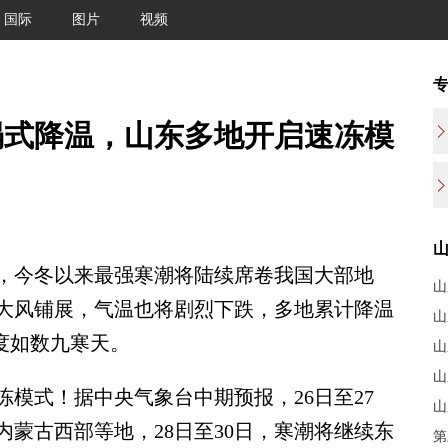
国际
图片
视频
塌式降温，山东多地开启速冻模
，今冬以来最强寒潮将陆续席卷我国大部地
山
雪大风铺展，气温也将剧烈下跌，多地累计降温
山
程度如数九寒天。
山
山
式！据中央气象台中期预报，26日至27
山
蒙古西部等地，28日至30日，寒潮将继续东
第