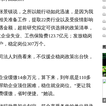
山
山
景镇说，之所以能行动如此迅速，是因为我
山
相关准备工作，提取22类行业以及受疫情影响
山
遇金额，超前研究拟定可供选择的政策清单，
山
企业失业、工伤保险费123.7亿元；发放稳岗
山
万户，稳定岗位307万个。
图
法人刘燕看来，不仅援企稳岗政策出台快，
缓缴14余万元，算下来，到年底是110多
帮助企业顶住困难，稳住就业岗位。“更让我
费缓缴，省时便捷。”她说。
夏