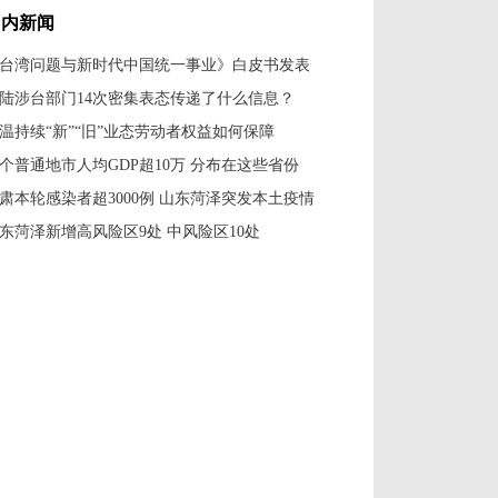
国内新闻
台湾问题与新时代中国统一事业》白皮书发表
陆涉台部门14次密集表态传递了什么信息？
温持续“新”“旧”业态劳动者权益如何保障
7个普通地市人均GDP超10万 分布在这些省份
肃本轮感染者超3000例 山东菏泽突发本土疫情
东菏泽新增高风险区9处 中风险区10处