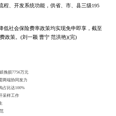
流程、开发系统功能，供省、市、县三级195
低社会保险费率政策均实现免申即享，截至
费政策。(刘一颖 曹宁 范洪艳)(完)
挽损7756万元
需两端协同发力
占比达100%
开采样工作
生
范