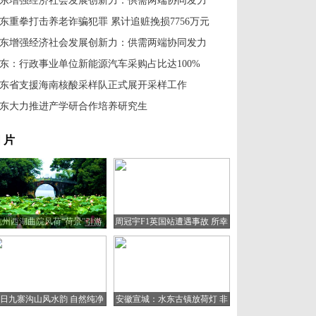
东增强经济社会发展创新力：供需两端协同发力
东重拳打击养老诈骗犯罪 累计追赃挽损7756万元
东增强经济社会发展创新力：供需两端协同发力
东：行政事业单位新能源汽车采购占比达100%
东省支援海南核酸采样队正式展开采样工作
东大力推进产学研合作培养研究生
 片
杭州西湖曲院风荷“荷景”引游
周冠宇F1英国站遭遇事故 所幸
人
人无大碍
日九寨沟山风水韵 自然纯净
安徽宣城：水东古镇放荷灯 非
宛如童话世界
遗文化助旅游复苏