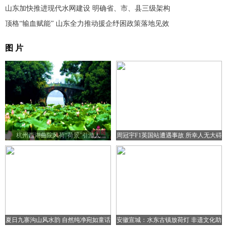
山东加快推进现代水网建设 明确省、市、县三级架构
顶格“输血赋能” 山东全力推动援企纾困政策落地见效
图 片
杭州西湖曲院风荷“荷景”引游人
周冠宇F1英国站遭遇事故 所幸人无大碍
夏日九寨沟山风水韵 自然纯净宛如童话
安徽宣城：水东古镇放荷灯 非遗文化助