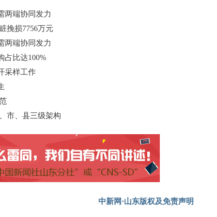
需两端协同发力
挽损7756万元
需两端协同发力
占比达100%
开采样工作
生
范
省、市、县三级架构
中新网·山东版权及免责声明