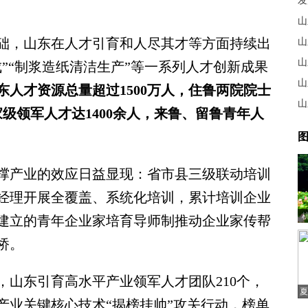
发
山
，山东在人才引育和人尽其才等方面持续出
山
山
”“制浆造纸清洁生产”等一系列人才创新成果
山
东人才资源总量超过1500万人，住鲁两院院士
山
家级领军人才达1400余人，来鲁、留鲁青年人
图
产业的效应日益显现：省市县三级联动培训
经理开展全覆盖、系统化培训，累计培训企业
新建立的青年企业家培育导师制推动企业家传帮
桥。
东引育高水平产业领军人才团队210个，
夏
展产业关键核心技术“揭榜挂帅”攻关行动，榜单