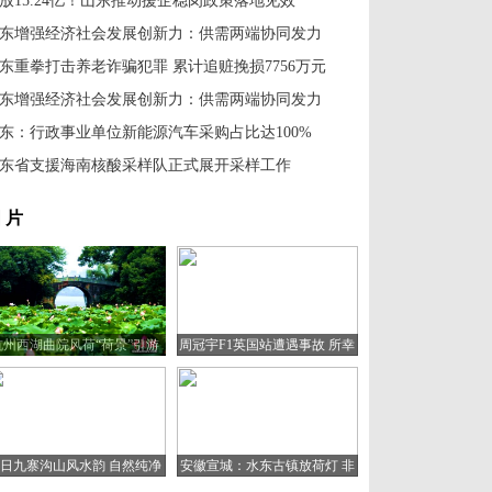
放15.24亿！山东推动援企稳岗政策落地见效
东增强经济社会发展创新力：供需两端协同发力
东重拳打击养老诈骗犯罪 累计追赃挽损7756万元
东增强经济社会发展创新力：供需两端协同发力
东：行政事业单位新能源汽车采购占比达100%
东省支援海南核酸采样队正式展开采样工作
 片
杭州西湖曲院风荷“荷景”引游
周冠宇F1英国站遭遇事故 所幸
人
人无大碍
日九寨沟山风水韵 自然纯净
安徽宣城：水东古镇放荷灯 非
宛如童话世界
遗文化助旅游复苏