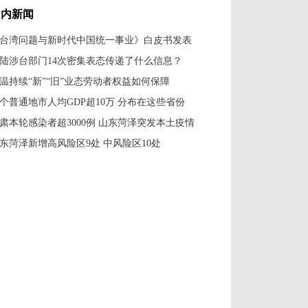
国内新闻
台湾问题与新时代中国统一事业》白皮书发表
陆涉台部门14次密集表态传递了什么信息？
温持续“新”“旧”业态劳动者权益如何保障
7个普通地市人均GDP超10万 分布在这些省份
肃本轮感染者超3000例 山东菏泽突发本土疫情
东菏泽新增高风险区9处 中风险区10处